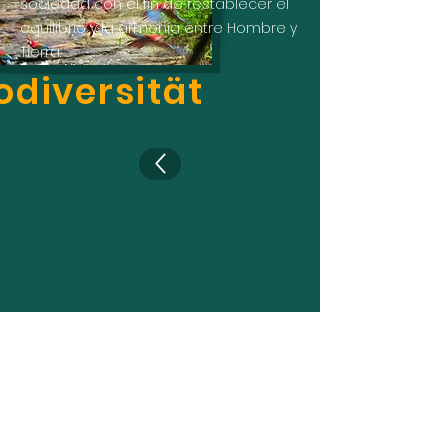
sociedad con el fin de restablecer el
equilibrio y la armonía entre Hombre y
Tierra.
odiversität
KONTAKT