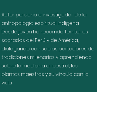
Autor peruano e investigador de la
antropología espiritual indígena.
Desde joven ha recorrido territorios
sagrados del Perú y de América,
dialogando con sabios portadores de
tradiciones milenarias y aprendiendo
sobre la medicina ancestral, las
plantas maestras y su vínculo con la
vida.
Como fundador de Wallawisa,
promueve la conservación de la
biodiversidad, la educación ecológica
y la difusión de la sabiduría ancestral.
Ha participado en acciones humanitarias
y ambientales en diversas regiones del